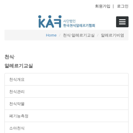
회원가입
|
로그인
Toggl
navig
Home
천식·알레르기교실
알레르기비염
천식·
알레르기교실
천식개요
천식관리
천식약물
폐기능측정
소아천식