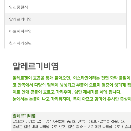
임신중천식
알레르기비염
아토피피부염
천식자가진단