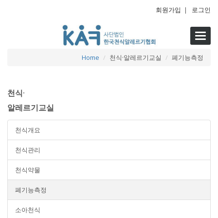
회원가입
|
로그인
Toggl
navig
Home
천식·알레르기교실
폐기능측정
천식·
알레르기교실
천식개요
천식관리
천식약물
폐기능측정
소아천식