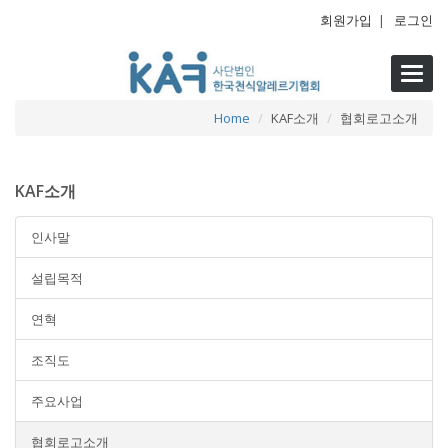
회원가입
|
로그인
Toggl
navig
Home
KAF소개
협회로고소개
KAF소개
인사말
설립목적
연혁
조직도
주요사업
협회로고소개