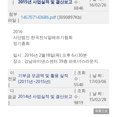
2015년 사업실적 및 결산보고
|
수 :
16/02/26
6846
첨부
145707143686.pdf
(3090897Kb)
파일 |
2016
사단법인 한국천식알레르기협회
정기총회
일시 : 2016년 2월18일(목) 오후 6시30분
장소 : 강남파이낸스센터 39층 파트너스라운지
이
| 조회
기부금 모금액 및 활용 실적
| 날 짜 :
전글
수 :
(2011년~2015년)
17/03/06
|
5540
다
| 조회
| 날 짜 :
2014년 사업실적 및 결산보고
음글
수 :
15/02/28
|
9819