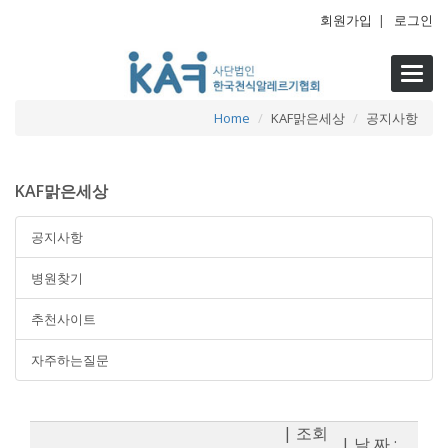
회원가입
|
로그인
Toggl
navig
Home
KAF맑은세상
공지사항
KAF맑은세상
공지사항
병원찾기
추천사이트
자주하는질문
| 조회
| 날 짜 :